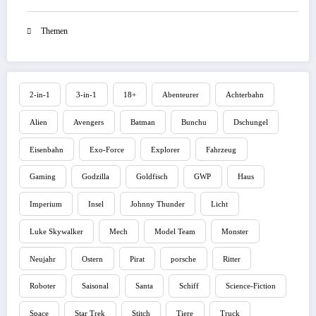
Themen
2-in-1
3-in-1
18+
Abenteurer
Achterbahn
Alien
Avengers
Batman
Bunchu
Dschungel
Eisenbahn
Exo-Force
Explorer
Fahrzeug
Gaming
Godzilla
Goldfisch
GWP
Haus
Imperium
Insel
Johnny Thunder
Licht
Luke Skywalker
Mech
Model Team
Monster
Neujahr
Ostern
Pirat
porsche
Ritter
Roboter
Saisonal
Santa
Schiff
Science-Fiction
Space
Star Trek
Stitch
Tiere
Truck