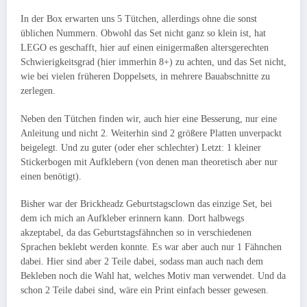
In der Box erwarten uns 5 Tütchen, allerdings ohne die sonst
üblichen Nummern. Obwohl das Set nicht ganz so klein ist, hat
LEGO es geschafft, hier auf einen einigermaßen altersgerechten
Schwierigkeitsgrad (hier immerhin 8+) zu achten, und das Set nicht,
wie bei vielen früheren Doppelsets, in mehrere Bauabschnitte zu
zerlegen.
Neben den Tütchen finden wir, auch hier eine Besserung, nur eine
Anleitung und nicht 2. Weiterhin sind 2 größere Platten unverpackt
beigelegt. Und zu guter (oder eher schlechter) Letzt: 1 kleiner
Stickerbogen mit Aufklebern (von denen man theoretisch aber nur
einen benötigt).
Bisher war der Brickheadz Geburtstagsclown das einzige Set, bei
dem ich mich an Aufkleber erinnern kann. Dort halbwegs
akzeptabel, da das Geburtstagsfähnchen so in verschiedenen
Sprachen beklebt werden konnte. Es war aber auch nur 1 Fähnchen
dabei. Hier sind aber 2 Teile dabei, sodass man auch nach dem
Bekleben noch die Wahl hat, welches Motiv man verwendet. Und da
schon 2 Teile dabei sind, wäre ein Print einfach besser gewesen.