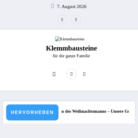
Zum
7. August 2026
Inhalt
springen
Klemmbausteine
für die ganze Familie
wagen des Weihnachtsmanns – Unsere Geschenke sind unterwegs, Vorfreu
LEGO® 40776 Kakaostand
HERVORHEBEN