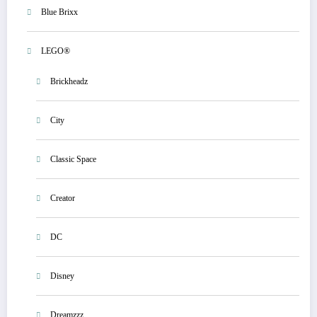
Blue Brixx
LEGO®
Brickheadz
City
Classic Space
Creator
DC
Disney
Dreamzzz