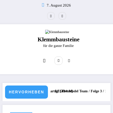
Zum
7. August 2026
Inhalt
springen
Klemmbausteine
für die ganze Familie
 und mehr / Einfach großartig! [Theme]
LEGO® Model Team / Folge 3 / 1997 – 1999 /
HERVORHEBEN