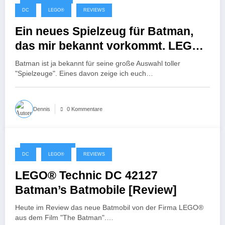
22. Januar 2024
DC
LEGO®
REVIEWS
Ein neues Spielzeug für Batman,
das mir bekannt vorkommt. LEGO®
Batman 40658 76224 Batmobil
Batman ist ja bekannt für seine große Auswahl toller
[Review]
"Spielzeuge". Eines davon zeige ich euch…
Dennis
0 Kommentare
28. Februar 2022
DC
LEGO®
REVIEWS
LEGO® Technic DC 42127
Batman’s Batmobile [Review]
Heute im Review das neue Batmobil von der Firma LEGO®
aus dem Film "The Batman".…