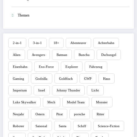
Themen
2-in-1
3-in-1
18+
Abenteurer
Achterbahn
Alien
Avengers
Batman
Bunchu
Dschungel
Eisenbahn
Exo-Force
Explorer
Fahrzeug
Gaming
Godzilla
Goldfisch
GWP
Haus
Imperium
Insel
Johnny Thunder
Licht
Luke Skywalker
Mech
Model Team
Monster
Neujahr
Ostern
Pirat
porsche
Ritter
Roboter
Saisonal
Santa
Schiff
Science-Fiction