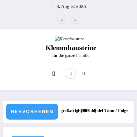
Zum
8. August 2026
Inhalt
springen
Klemmbausteine
für die ganze Familie
 Sets und mehr / Einfach großartig! [Theme]
LEGO® Model Team / Folge 3 / 1997 – 1
HERVORHEBEN