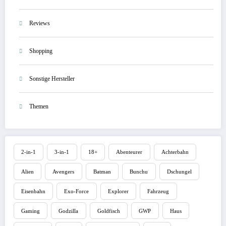
Reviews
Shopping
Sonstige Hersteller
Themen
2-in-1
3-in-1
18+
Abenteurer
Achterbahn
Alien
Avengers
Batman
Bunchu
Dschungel
Eisenbahn
Exo-Force
Explorer
Fahrzeug
Gaming
Godzilla
Goldfisch
GWP
Haus