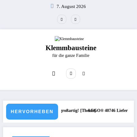
Zum
7. August 2026
Inhalt
springen
Klemmbausteine
für die ganze Familie
 / 1997 – 1999 / Einfach großartig! [Theme]
LEGO® 40746 Lieferwagen des W
HERVORHEBEN