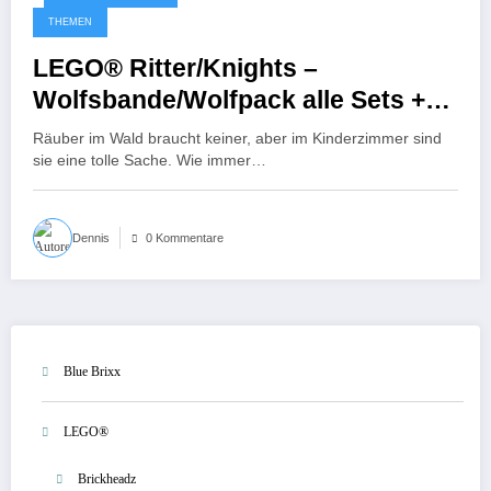
17. Dezember 2025
THEMEN
LEGO® Ritter/Knights –
Wolfsbande/Wolfpack alle Sets +
Bonus 1992-1993 [Theme]
Räuber im Wald braucht keiner, aber im Kinderzimmer sind
sie eine tolle Sache. Wie immer…
Dennis
0 Kommentare
Blue Brixx
LEGO®
Brickheadz