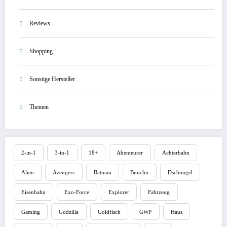
Reviews
Shopping
Sonstige Hersteller
Themen
2-in-1
3-in-1
18+
Abenteurer
Achterbahn
Alien
Avengers
Batman
Bunchu
Dschungel
Eisenbahn
Exo-Force
Explorer
Fahrzeug
Gaming
Godzilla
Goldfisch
GWP
Haus