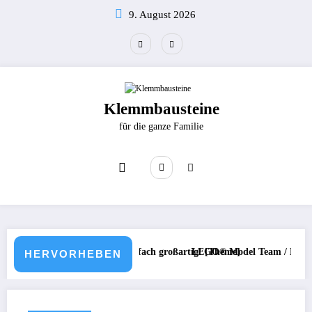
Zum
9. August 2026
Inhalt
springen
Klemmbausteine
für die ganze Familie
ew
 Alle Sets und mehr / Einfach großartig! [Theme]
LEGO® Model Team / Folge 3 / 199
HERVORHEBEN